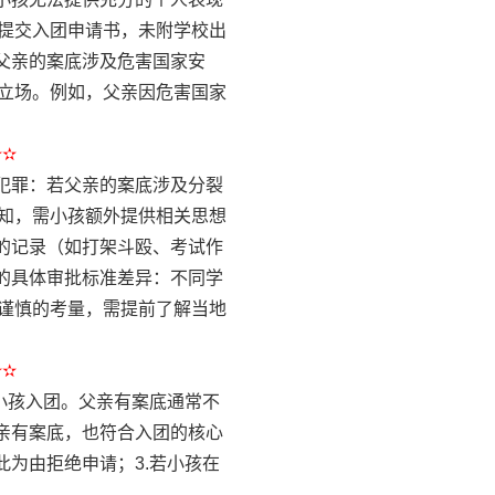
提交入团申请书，未附学校出
父亲的案底涉及危害国家安
立场。例如，父亲因危害国家
✫✫
犯罪：若父亲的案底涉及分裂
知，需小孩额外提供相关思想
的记录（如打架斗殴、考试作
的具体审批标准差异：不同学
谨慎的考量，需提前了解当地
✫✫
小孩入团。父亲有案底通常不
亲有案底，也符合入团的核心
为由拒绝申请；3.若小孩在