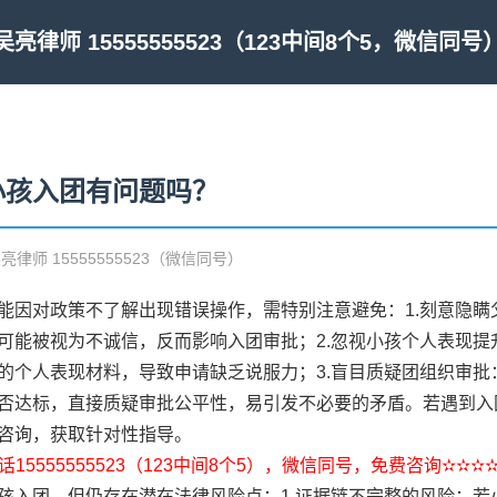
吴亮律师 15555555523（123中间8个5，微信同号
小孩入团有问题吗？
吴亮律师 15555555523（微信同号）
能因对政策不了解出现错误操作，需特别注意避免：1.刻意隐瞒
可能被视为不诚信，反而影响入团审批；2.忽视小孩个人表现提
的个人表现材料，导致申请缺乏说服力；3.盲目质疑团组织审批
否达标，直接质疑审批公平性，易引发不必要的矛盾。若遇到入
咨询，获取针对性指导。
15555555523（123中间8个5），微信同号，免费咨询✫✫✫
孩入团，但仍存在潜在法律风险点：1.证据链不完整的风险：若