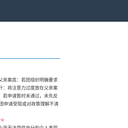
）
父亲案底：若团组织明确要求
升：将注意力过度放在父亲案
：若申请暂时未通过，未先反
团申请受阻或对政策理解不清
✫✫
小孩无法提供充分的个人表现