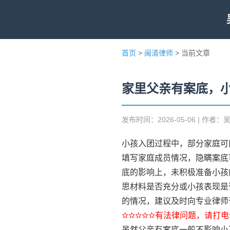
首页
>
闽清律师
> 当前文章
家里父亲有案底，
发布时间：2026-05-06 | 作者：
小孩入团过程中，部分家庭可
填写家庭成员情况，隐瞒案底
底的影响上，未积极准备小孩
思材料是否充分或小孩表现是
的情况，建议及时向专业律师
✫✫✫✫✫有法律问题，请打电话
虽然父亲有案底一般不影响小