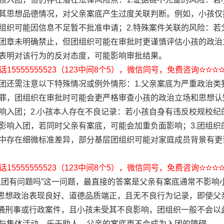
其思想品德情况，对父亲案底产生过度关联判断。例如，小孩仅
组织可能因信息不足暂不批准申请；2.特殊案件关联的风险：若
团章未明确禁止，但团组织可能在审批时更谨慎评估小孩的政治
表明对该行为的反对态度，可能影响审批结果。
15555555523（123中间8个5），微信同号，免费咨询✫✫✫
团还需注意以下特殊情况或例外情形：1.父亲案底为严重政治类
罪，团组织在审批时可能会更严格审查小孩的政治立场和思想认
响入团；2.小孩本人存在不良记录：若小孩自身有违反校规校纪
影响入团，若同时父亲有案底，可能会加重负面影响；3.团组织
中存在细微标准差异，部分基层团组织可能对家庭成员背景有更
15555555523（123中间8个5），微信同号，免费咨询✫✫✫
入团有问题吗”这一问题，最直接的答案是父亲有案底通常不影响
人思想政治表现良好、道德品质端正，且无不良行为记录，即使父
普通刑事或行政案件，且小孩未受其不良影响，团组织一般不会以此
与集体活动、乐于助人，父亲的案底更不会成为入团的障碍。