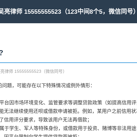
吴亮律师 15555555523（123中间8个5，微信同号
?
吴亮律师 15555555523（微信同号）
”的问题，可能存在以下特殊情况或例外情形：
还呗平台因市场环境变化、监管要求等调整贷款政策（如提高信用
能无法继续使用还呗或借款申请被拒。例如，某用户之前信用状
了信用评分要求，导致该用户无法再借款；
若您属于学生、军人等特殊身份，或借款用于投资、赌博等非法用
，因平台限制向学生提供贷款而被拒；