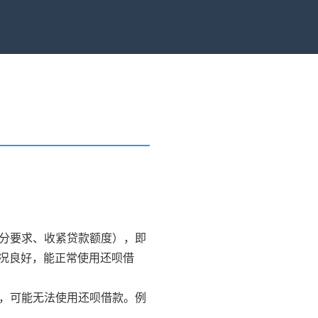
）
评分要求、收紧贷款额度），即
况良好，能正常使用还呗借
途，可能无法使用还呗借款。例