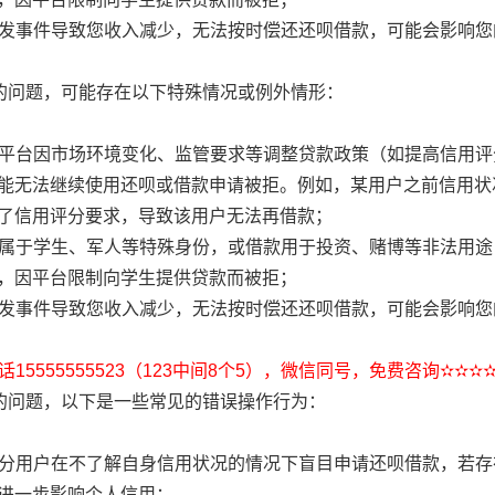
等突发事件导致您收入减少，无法按时偿还还呗借款，可能会影响
”的问题，可能存在以下特殊情况或例外情形：
还呗平台因市场环境变化、监管要求等调整贷款政策（如提高信用
能无法继续使用还呗或借款申请被拒。例如，某用户之前信用状
了信用评分要求，导致该用户无法再借款；
若您属于学生、军人等特殊身份，或借款用于投资、赌博等非法用
，因平台限制向学生提供贷款而被拒；
等突发事件导致您收入减少，无法按时偿还还呗借款，可能会影响
15555555523（123中间8个5），微信同号，免费咨询✫✫✫
”的问题，以下是一些常见的错误操作行为：
：部分用户在不了解自身信用状况的情况下盲目申请还呗借款，若
进一步影响个人信用；